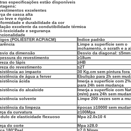
tras especificações estão disponíveis
ntagens:
vestimentos excelentes
ça de casca alta
o leve e rigidez
iformidade e durabilidade da cor
lação excelente da condutibilidade térmica
ti-toxicidade e segurança
ncionalidade
tigos (POLIÉSTER ACP/ACM)
Índice padrão
arência
Limpe a superfície sem o
inchamento, o scrath e a 
svio da dimensão
Desvio da diagonal: ≤5mm
pessura do revestimento
≥18um
reza do lápis
≥HB
reza do revestimento
≤2T
sistência ao impacto
30 Kg.cm sem pintura fora
sistência de água a ferver
Ebulição para 2h sem mu
sistência ácida
Imerja a superfície com 2% 
para 24h sem mudança
sistência do alcaloide
Imerja a superfície com N
(m/m) para 24h sem muda
sistência solvente
Limpe 200 vezes sem a m
sistência da limpeza
épocas ≥10000 sem muda
rça da curvatura
≥100Mpa
dulo de elasticidade flexuoso
Mpa ≥2.0x10 4
rça do corte
Mpa ≥28.0
rça 180°Peel
≥7.0 N/mm