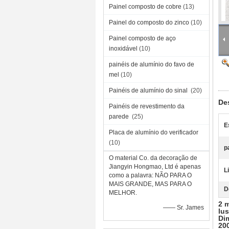
Painel composto de cobre
(13)
Painel do composto do zinco
(10)
Painel composto de aço
inoxidável
(10)
painéis de alumínio do favo de
mel
(10)
Painéis de alumínio do sinal
(20)
De
Painéis de revestimento da
parede
(25)
E
Placa de alumínio do verificador
(10)
p
O material Co. da decoração de
Jiangyin Hongmao, Ltd é apenas
L
como a palavra: NÃO PARA O
MAIS GRANDE, MAS PARA O
D
MELHOR.
2 
—— Sr. James
lus
Di
20