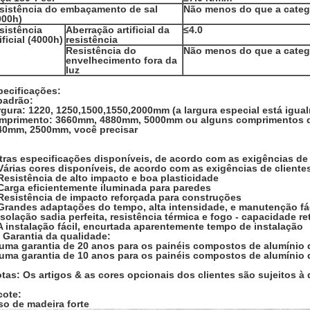
sistência do embaçamento de sal
Não menos do que a categ
000h)
sistência
Aberração artificial da
≤4.0
ificial (4000h)
resistência
Resistência do
Não menos do que a categ
envelhecimento fora da
luz
pecificações:
padrão:
rgura: 1220, 1250,1500,1550,2000mm (a largura especial está igua
mprimento: 3660mm, 4880mm, 5000mm ou alguns comprimentos 
40mm, 2500mm, você precisar
tras especificações disponíveis, de acordo com as exigências de 
Várias cores disponíveis, de acordo com as exigências de cliente
Resistência de alto impacto e boa plasticidade
 Carga eficientemente iluminada para paredes
 Resistência de impacto reforçada para construções
 Grandes adaptações do tempo, alta intensidade, e manutenção fá
Isolação sadia perfeita, resistência térmica e fogo - capacidade r
A instalação fácil, encurtada aparentemente tempo de instalação
 Garantia da qualidade:
 uma garantia de 20 anos para os painéis compostos de alumínio
 uma garantia de 10 anos para os painéis compostos de alumínio d
tas: Os artigos & as cores opcionais dos clientes são sujeitos à
cote:
so de madeira forte