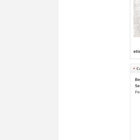
eti
C
Be
Se
Pe