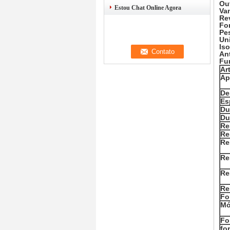
Ou
Estou Chat Online Agora
Va
Re
For
Pes
Un
Iso
An
Fu
Ar
Ap
De
Es
Du
Du
Re
Re
Re
Re
Re
Re
Fo
Mó
Fo
fo