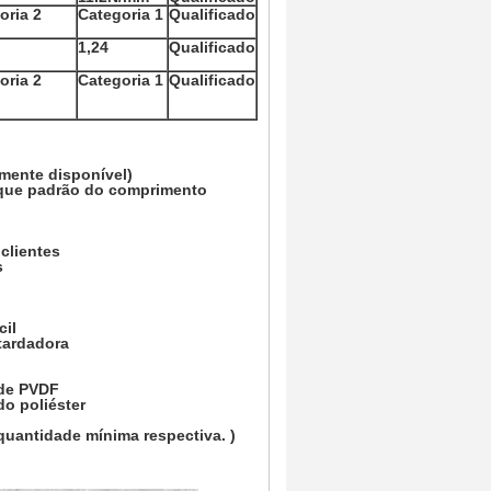
oria 2
Categoria 1
Qualificado
1,24
Qualificado
oria 2
Categoria 1
Qualificado
lmente disponível)
que padrão do comprimento
clientes
s
cil
etardadora
 de PVDF
o poliéster
 quantidade mínima respectiva. )