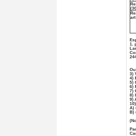
Re
(3
Re
art
Es
1. 
La
Co
24
Ou
3) 
4) 
5)
6)
7)
8) 
9) 
10)
A)
B)
(No
Pa
Ca