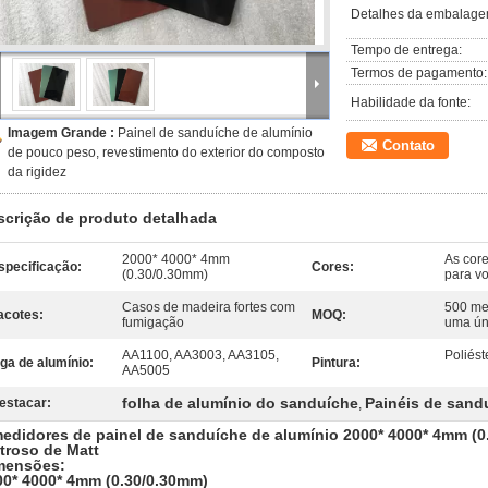
Detalhes da embalage
Tempo de entrega:
Termos de pagamento:
Habilidade da fonte:
Imagem Grande :
Painel de sanduíche de alumínio
Contato
de pouco peso, revestimento do exterior do composto
da rigidez
scrição de produto detalhada
2000* 4000* 4mm
As core
specificação:
Cores:
(0.30/0.30mm)
para v
Casos de madeira fortes com
500 me
acotes:
MOQ:
fumigação
uma ún
AA1100, AA3003, AA3105,
Poliést
iga de alumínio:
Pintura:
AA5005
folha de alumínio do sanduíche
Painéis de sand
estacar:
,
medidores de painel de sanduíche de alumínio 2000* 4000* 4mm (0
troso de Matt
mensões:
00* 4000* 4mm (0.30/0.30mm)