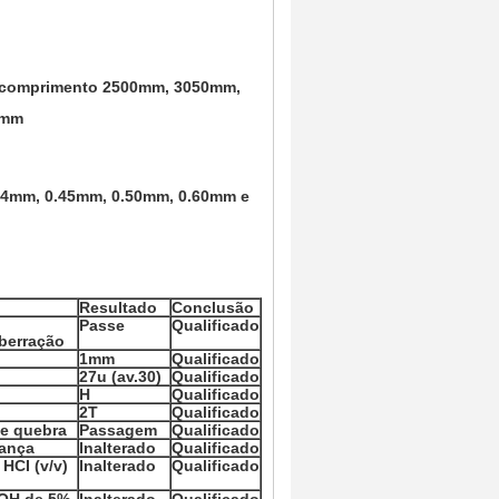
 comprimento 2500mm, 3050mm,
0mm
0.4mm, 0.45mm, 0.50mm, 0.60mm e
Resultado
Conclusão
Passe
Qualificado
aberração
1mm
Qualificado
27u (av.30)
Qualificado
H
Qualificado
2T
Qualificado
 e quebra
Passagem
Qualificado
dança
Inalterado
Qualificado
HCI (v/v)
Inalterado
Qualificado