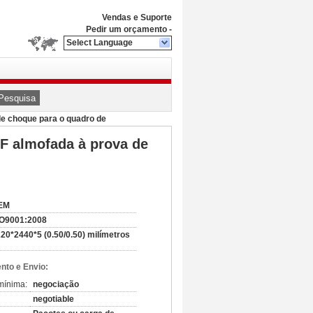
Vendas e Suporte
Pedir um orçamento
-
Select Language
Pesquisa
de choque para o quadro de
DF almofada à prova de
EM
SO9001:2008
20*2440*5 (0.50/0.50) milímetros
to e Envio:
mínima:
negociação
negotiable