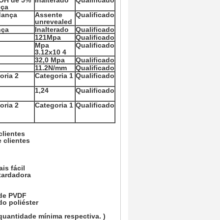
aOH de 5%
Inalterado
Qualificado
nça
dança
Assente
Qualificado
unrevealed
nça
Inalterado
Qualificado
121Mpa
Qualificado
Mpa
Qualificado
3.12x10 4
32,0 Mpa
Qualificado
11.2N/mm
Qualificado
oria 2
Categoria 1
Qualificado
1,24
Qualificado
oria 2
Categoria 1
Qualificado
clientes
 clientes
is fácil
etardadora
 de PVDF
o poliéster
 quantidade mínima respectiva. )