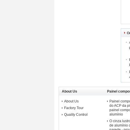
O
About Us
Painel compos
ACP
About Us
Painel compo
do ACP da pi
Factory Tour
painel compo
alumínio
Quality Control
O cinza lust
de alumínio 
parede - pro