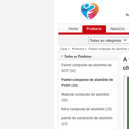
N
Home
Products
About Us
Casa
Produtos
Painel composto de alumínio
avisos/propaganda
Todos os Produtos
A 
Painel composto de alumínio do
ch
ACP
(30)
Painel composto de alumínio de
PVDF
(30)
Material composto de alumínio
(30)
folha composta de alumínio
(29)
painel de sanduíche de alumínio
(23)