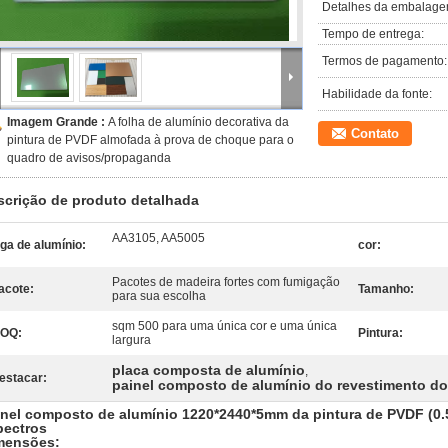
Detalhes da embalage
Tempo de entrega:
Termos de pagamento:
Habilidade da fonte:
Imagem Grande :
A folha de alumínio decorativa da
Contato
pintura de PVDF almofada à prova de choque para o
quadro de avisos/propaganda
scrição de produto detalhada
AA3105, AA5005
iga de alumínio:
cor:
Pacotes de madeira fortes com fumigação
acote:
Tamanho:
para sua escolha
sqm 500 para uma única cor e uma única
OQ:
Pintura:
largura
placa composta de alumínio
,
estacar:
painel composto de alumínio do revestimento do
inel composto de alumínio 1220*2440*5mm da pintura de PVDF (0.5
pectros
mensões: