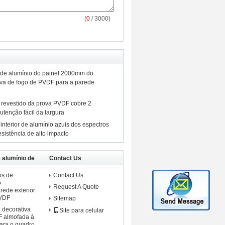
(
0
/ 3000)
 de alumínio do painel 2000mm do
ova de fogo de PVDF para a parede
o revestido da prova PVDF cobre 2
tenção fácil da largura
interior de alumínio azuis dos espectros
esistência de alto impacto
 alumínio de
Contact Us
os de
Contact Us
o
Request A Quote
rede exterior
PVDF
Sitemap
o decorativa
Site para celular
F almofada à
ara o quadro