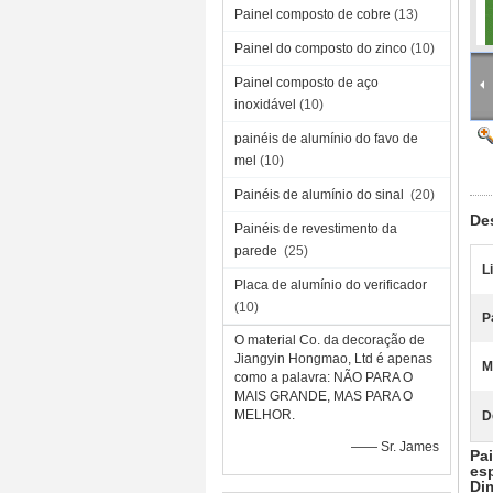
Painel composto de cobre
(13)
Painel do composto do zinco
(10)
Painel composto de aço
inoxidável
(10)
painéis de alumínio do favo de
mel
(10)
Painéis de alumínio do sinal
(20)
De
Painéis de revestimento da
parede
(25)
L
Placa de alumínio do verificador
(10)
P
O material Co. da decoração de
Jiangyin Hongmao, Ltd é apenas
M
como a palavra: NÃO PARA O
MAIS GRANDE, MAS PARA O
MELHOR.
D
—— Sr. James
Pa
es
Di