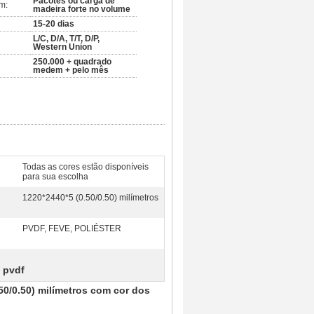
Pacotes ou carga de
m:
madeira forte no volume
15-20 dias
L/C, D/A, T/T, D/P,
Western Union
250.000 + quadrado
medem + pelo mês
Todas as cores estão disponíveis
para sua escolha
1220*2440*5 (0.50/0.50) milímetros
PVDF, FEVE, POLIÉSTER
 pvdf
0/0.50) milímetros com cor dos