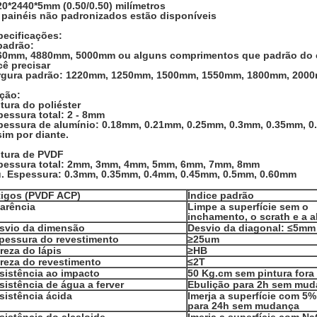
20*2440*5mm (0.50/0.50) milímetros
 painéis não padronizados estão disponíveis
pecificações:
padrão:
60mm, 4880mm, 5000mm ou alguns comprimentos que padrão do
cê precisar
rgura padrão: 1220mm, 1250mm, 1500mm, 1550mm, 1800mm, 200
ção:
tura do poliéster
pessura total: 2 - 8mm
pessura de alumínio: 0.18mm, 0.21mm, 0.25mm, 0.3mm, 0.35mm, 
im por diante.
ntura de PVDF
pessura total: 2mm, 3mm, 4mm, 5mm, 6mm, 7mm, 8mm
u. Espessura: 0.3mm, 0.35mm, 0.4mm, 0.45mm, 0.5mm, 0.60mm
tigos (PVDF ACP)
Índice padrão
arência
Limpe a superfície sem o
inchamento, o scrath e a 
svio da dimensão
Desvio da diagonal: ≤5mm
pessura do revestimento
≥25um
reza do lápis
≥HB
reza do revestimento
≤2T
sistência ao impacto
50 Kg.cm sem pintura fora
sistência de água a ferver
Ebulição para 2h sem mu
sistência ácida
Imerja a superfície com 5% 
para 24h sem mudança