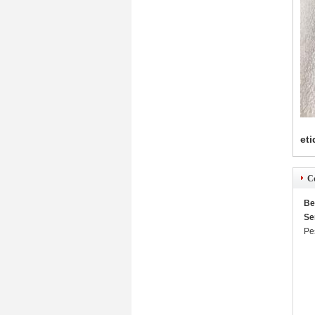
eti
C
Be
Se
Pe