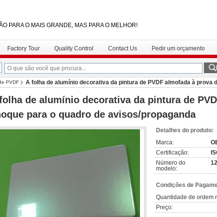
ÃO PARA O MAIS GRANDE, MAS PARA O MELHOR!
Factory Tour
Quality Control
Contact Us
Pedir um orçamento
A folha de alumínio decorativa da pintura de PVDF almofada à prova 
 de PVDF
folha de alumínio decorativa da pintura de PV
oque para o quadro de avisos/propaganda
Detalhes do produto:
Marca:
O
Certificação:
I
Número do
12
modelo:
Condições de Pagamen
Quantidade de ordem 
Preço: