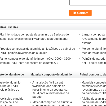
utros Produtos
Alta intensidade composta de alumínio de 3 placas de
Largura composta
painel dos revestimentos PVDF para a parede interior
revestimento à pr
externo
Produtos compostos de alumínio antiestáticos do painel de
Molde - o alumíni
PVDF, painéis revestidos de alumínio
medidores de manu
Painel composto de alumínio impermeável 2000 * 3600 *
Painéis de parede 
4mm de PVDF com espessura de 0.50mm Alu
anti - poeira com r
to de alumínio do
Material composto de alumínio
Painel composto de
PVDF
sto de alumínio
A instalação fácil da anti
Materiais compost
ntura de PVDF,
toxicidade dos painéis de
alumínio vívidos d
sto plástico de
revestimento da segurança
revestimento da pa
ACM para o revestimento da
do painel da cor 
parede
roso isolou o molde
A folha de alumíni
dos painéis de
Material composto de alumínio
da pintura de PVD
va e torna-o
colorido, materiais exteriores
prova de choque p