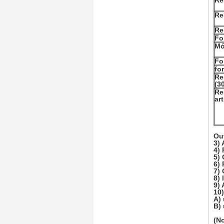
Re
Re
Re
Fo
Mó
Fo
fo
Re
(3
Re
art
Ou
3) 
4) 
5) 
6)
7)
8) 
9) 
10)
A)
B)
(No