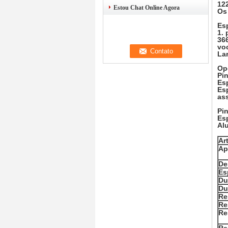
12
Estou Chat Online Agora
Os
Es
1. 
36
vo
La
Op
Pin
Es
Es
ass
Pi
Es
Al
Ar
Ap
De
Es
Du
Du
Re
Re
Re