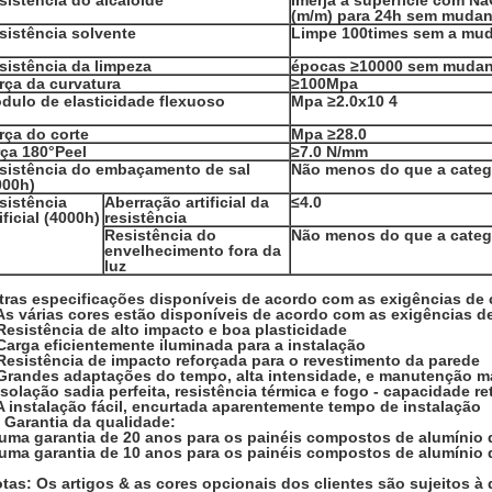
sistência do alcaloide
Imerja a superfície com N
(m/m) para 24h sem muda
sistência solvente
Limpe 100times sem a mu
sistência da limpeza
épocas ≥10000 sem muda
rça da curvatura
≥100Mpa
dulo de elasticidade flexuoso
Mpa ≥2.0x10 4
rça do corte
Mpa ≥28.0
rça 180°Peel
≥7.0 N/mm
sistência do embaçamento de sal
Não menos do que a categ
000h)
sistência
Aberração artificial da
≤4.0
ificial (4000h)
resistência
Resistência do
Não menos do que a categ
envelhecimento fora da
luz
tras especificações disponíveis de acordo com as exigências de 
As várias cores estão disponíveis de acordo com as exigências de
Resistência de alto impacto e boa plasticidade
Carga eficientemente iluminada para a instalação
 Resistência de impacto reforçada para o revestimento da parede
 Grandes adaptações do tempo, alta intensidade, e manutenção ma
Isolação sadia perfeita, resistência térmica e fogo - capacidade r
A instalação fácil, encurtada aparentemente tempo de instalação
 Garantia da qualidade:
 uma garantia de 20 anos para os painéis compostos de alumínio
 uma garantia de 10 anos para os painéis compostos de alumínio d
tas: Os artigos & as cores opcionais dos clientes são sujeitos à