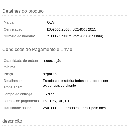
Detalhes do produto
Marca:
OEM
Certificação:
ISO9001:2008, ISO14001:2015
Número do modelo:
2.000 x 5.500 x 5mm (0.50/0.50mm)
Condições de Pagamento e Envio
Quantidade de ordem
negociação
mínima:
Preço:
negotiable
Detalhes da
Pacotes de madeira fortes de acordo com
exigências de cliente
embalagem:
Tempo de entrega:
15 dias
Termos de pagamento:
L/C, D/A, D/P, T/T
Habilidade da fonte:
250.000 + quadrado medem + pelo mês
descrição