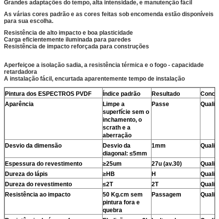
Grandes adaptações do tempo, alta intensidade, e manutenção fácil
As várias cores padrão e as cores feitas sob encomenda estão disponíveis
para sua escolha.
Resistência de alto impacto e boa plasticidade
Carga eficientemente iluminada para paredes
Resistência de impacto reforçada para construções
Aperfeiçoe a isolação sadia, a resistência térmica e o fogo - capacidade
retardadora
A instalação fácil, encurtada aparentemente tempo de instalação
Pintura dos ESPECTROS PVDF
Índice padrão
Resultado
Concl
Aparência
Limpe a
Passe
Qualif
superfície sem o
inchamento, o
scrath e a
aberração
Desvio da dimensão
Desvio da
1mm
Qualif
diagonal: ≤5mm
Espessura do revestimento
≥25um
27u (av.30)
Qualif
Dureza do lápis
≥HB
H
Qualif
Dureza do revestimento
≤2T
2T
Qualif
Resistência ao impacto
50 Kg.cm sem
Passagem
Qualif
pintura fora e
quebra