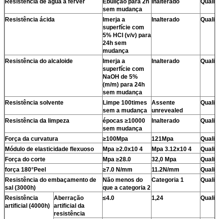
Resistência de água a ferver
Ebulição para 2h
Inalterado
Qualif
sem mudança
Resistência ácida
Imerja a
Inalterado
Qualif
superfície com
5% HCI (v/v) para
24h sem
mudança
Resistência do alcaloide
Imerja a
Inalterado
Qualif
superfície com
NaOH de 5%
(m/m) para 24h
sem mudança
Resistência solvente
Limpe 100times
Assente
Qualif
sem a mudança
unrevealed
Resistência da limpeza
épocas ≥10000
Inalterado
Qualif
sem mudança
Força da curvatura
≥100Mpa
121Mpa
Qualif
Módulo de elasticidade flexuoso
Mpa ≥2.0x10 4
Mpa 3.12x10 4
Qualif
Força do corte
Mpa ≥28.0
32,0 Mpa
Qualif
força 180°Peel
≥7.0 N/mm
11.2N/mm
Qualif
Resistência do embaçamento de
Não menos do
Categoria 1
Qualif
sal (3000h)
que a categoria 2
Resistência
Aberração
≤4.0
1,24
Qualif
artificial (4000h)
artificial da
resistência