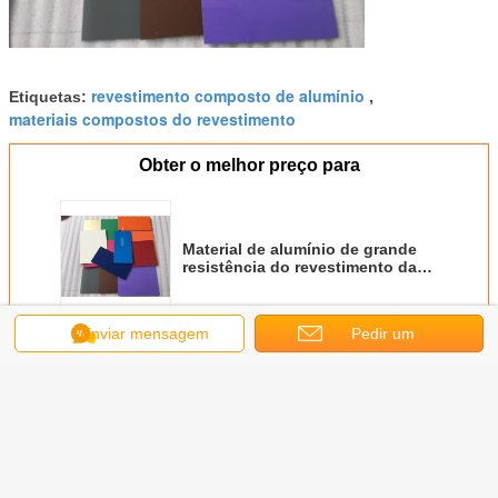
revestimento composto de alumínio
Etiquetas:
,
materiais compostos do revestimento
Obter o melhor preço para
Material de alumínio de grande
resistência do revestimento da
parede com resistência do tempo
e de fogo
Enviar mensagem
Pedir um
Continue
orçamento
Material composto de alumínio
Mais