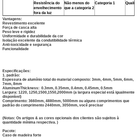
Resistência do
Não menos do
Categoria 1
Qualif
envelhecimento
que a categoria 2
fora da luz
Vantagens:
Revestimento excelente
Força de casca alta
Peso leve e rigidez
Uniformidade e durabilidade da cor
Isolação excelente da condutibilidade térmica
Anti-toxicidade e segurança
Funcionalidade
Especificações:
1. padrão:
Espessura de alumínio total do material composto: 3mm, 4mm, 5mm, 6mm,
7mm, 8mm
AluminumThickness: 0.3mm, 0.35mm, 0.4mm, 0.45mm, 0.5mm
Largura: 1220, 1250,1500,1550,2000mm (a largura especial está igualmente
disponível)
Comprimento: 3660mm, 4880mm, 5000mm ou alguns comprimentos que
padrão do comprimento 2440mm, 3050mm, você precisar
(Notas: Os artigos & as cores opcionais dos clientes são sujeitos à
quantidade mínima respectiva. )
Pacote:
Caso de madeira forte